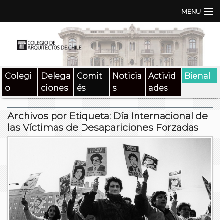
MENU
Institución
TEN | TNA
Colegi
Delega
Comit
Noticia
Activid
Bienal
Documentos
o
ciones
és
s
ades
Concursos
Archivos por Etiqueta:
Día Internacional de
SAT
las Víctimas de Desapariciones Forzadas
Beneficios
Medios
Contacto
Buscar: