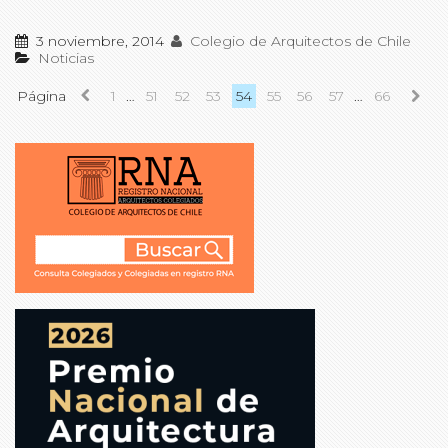
3 noviembre, 2014
Colegio de Arquitectos de Chile
Noticias
Página
1
…
51
52
53
54
55
56
57
…
66