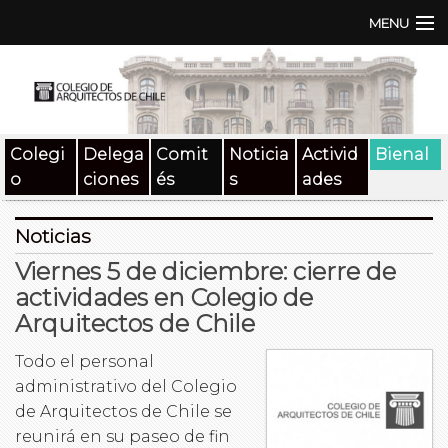
MENU
Institución
TEN | TNA
Colegi
Delega
Comit
Noticia
Activid
Bienal
Documentos
o
ciones
és
s
ades
Concursos
Noticias
SAT
Viernes 5 de diciembre: cierre de
actividades en Colegio de
Beneficios
Arquitectos de Chile
Medios
Todo el personal
administrativo del Colegio
Contacto
de Arquitectos de Chile se
reunirá en su paseo de fin
Buscar: