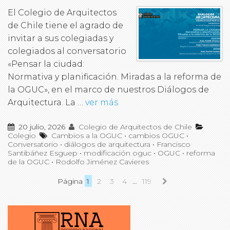
El Colegio de Arquitectos
de Chile tiene el agrado de
invitar a sus colegiadas y
colegiados al conversatorio
«Pensar la ciudad:
Normativa y planificación. Miradas a la reforma de
la OGUC», en el marco de nuestros Diálogos de
Arquitectura. La …
ver más
20 julio, 2026
Colegio de Arquitectos de Chile
Colegio
Cambios a la OGUC
•
cambios OGUC
•
Conversatorio
•
diálogos de arquitectura
•
Francisco
Santibáñez Esguep
•
modificación oguc
•
OGUC
•
reforma
de la OGUC
•
Rodolfo Jiménez Cavieres
Página
1
2
3
4
…
119