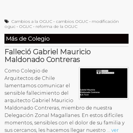
Cambios a la OGUC
•
cambios OGUC
•
modificación
oguc
•
OGUC
•
reforma de la OGUC
Más de Colegio
Falleció Gabriel Mauricio
Maldonado Contreras
Como Colegio de
Arquitectos de Chile
lamentamos comunicar el
sensible fallecimiento del
arquitecto Gabriel Mauricio
Maldonado Contreras, miembro de nuestra
Delegación Zonal Magallanes. En estos difíciles
momentos, sensibles con el dolor de su familia y
sus cercanos, les hacemos llegar nuestro …
ver