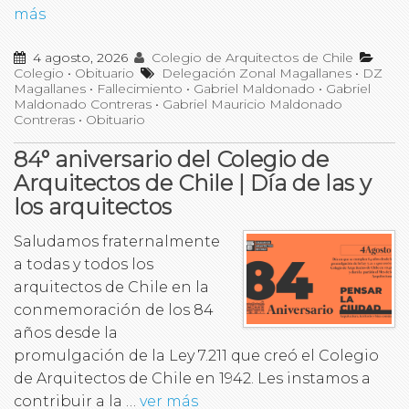
más
4 agosto, 2026
Colegio de Arquitectos de Chile
Colegio
•
Obituario
Delegación Zonal Magallanes
•
DZ
Magallanes
•
Fallecimiento
•
Gabriel Maldonado
•
Gabriel
Maldonado Contreras
•
Gabriel Mauricio Maldonado
Contreras
•
Obituario
84° aniversario del Colegio de
Arquitectos de Chile | Día de las y
los arquitectos
Saludamos fraternalmente
a todas y todos los
arquitectos de Chile en la
conmemoración de los 84
años desde la
promulgación de la Ley 7.211 que creó el Colegio
de Arquitectos de Chile en 1942. Les instamos a
contribuir a la …
ver más