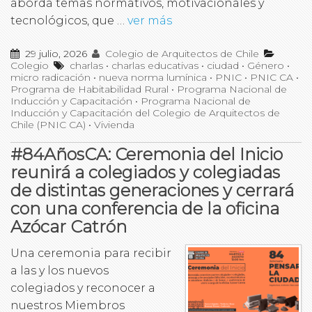
aborda temas normativos, motivacionales y
tecnológicos, que …
ver más
29 julio, 2026
Colegio de Arquitectos de Chile
Colegio
charlas
•
charlas educativas
•
ciudad
•
Género
•
micro radicación
•
nueva norma lumínica
•
PNIC
•
PNIC CA
•
Programa de Habitabilidad Rural
•
Programa Nacional de
Inducción y Capacitación
•
Programa Nacional de
Inducción y Capacitación del Colegio de Arquitectos de
Chile (PNIC CA)
•
Vivienda
#84AñosCA: Ceremonia del Inicio
reunirá a colegiados y colegiadas
de distintas generaciones y cerrará
con una conferencia de la oficina
Azócar Catrón
Una ceremonia para recibir
a las y los nuevos
colegiados y reconocer a
nuestros Miembros