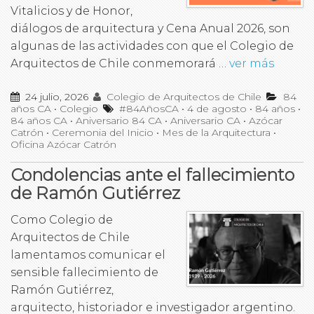
Vitalicios y de Honor,
diálogos de arquitectura y Cena Anual 2026, son
algunas de las actividades con que el Colegio de
Arquitectos de Chile conmemorará …
ver más
24 julio, 2026
Colegio de Arquitectos de Chile
84
años CA
•
Colegio
#84AñosCA
•
4 de agosto
•
84 años
•
84 años CA
•
Aniversario 84 CA
•
Aniversario CA
•
Azócar
Catrón
•
Ceremonia del Inicio
•
Mes de la Arquitectura
•
Oficina Azócar Catrón
Condolencias ante el fallecimiento
de Ramón Gutiérrez
Como Colegio de
Arquitectos de Chile
lamentamos comunicar el
sensible fallecimiento de
Ramón Gutiérrez,
arquitecto, historiador e investigador argentino.