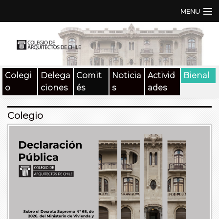
MENU
Institución
TEN | TNA
Colegi
Delega
Comit
Noticia
Activid
Bienal
Documentos
o
ciones
és
s
ades
Concursos
Colegio
SAT
Beneficios
Medios
Contacto
Buscar: