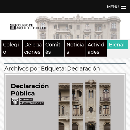
MENU
Institución
TEN | TNA
Colegi
Delega
Comit
Noticia
Activid
Bienal
Documentos
o
ciones
és
s
ades
Concursos
Archivos por Etiqueta:
Declaración
SAT
Beneficios
Medios
Contacto
Buscar: