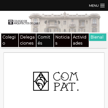
MENU
Institución
TEN | TNA
Colegi
Delega
Comit
Noticia
Activid
Bienal
Documentos
o
ciones
és
s
ades
Concursos
SAT
Beneficios
Medios
Contacto
Buscar: