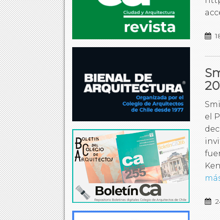
htt
acc
1
Sm
20
Smi
el 
dec
inv
fue
Ken
má
2