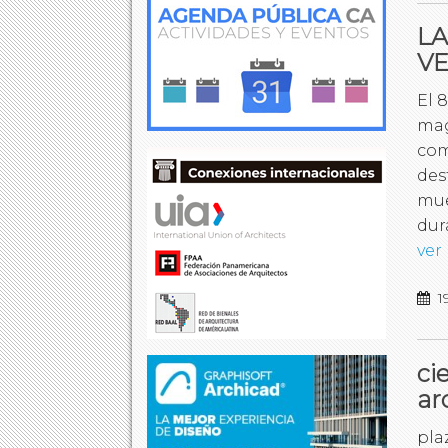
LA
VE
El 
mag
com
des
mue
dur
ver
1
ci
ar
pla