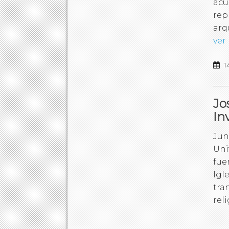
acu
rep
arq
ver
1
Jo
In
Jun
Uni
fue
Igle
tra
rel