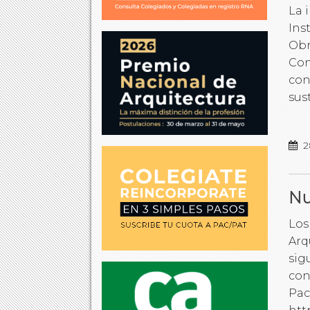
La 
Ins
Obr
Con
con
sus
2
Nu
Los
Arq
sig
con
Pac