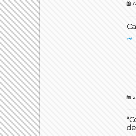
8
Ca
ver
2
“C
de