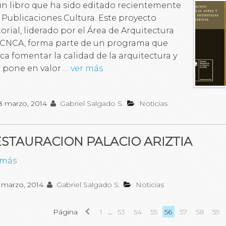
un libro que ha sido editado recientemente
 Publicaciones Cultura. Este proyecto
torial, liderado por el Área de Arquitectura
 CNCA, forma parte de un programa que
ca fomentar la calidad de la arquitectura y
 pone en valor …
ver más
8 marzo, 2014
Gabriel Salgado S.
Noticias
STAURACION PALACIO ARIZTIA
 más
 marzo, 2014
Gabriel Salgado S.
Noticias
Página
1
…
53
54
55
56
57
58
59