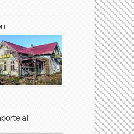
ón
aporte al