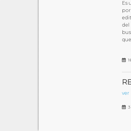
Es 
por
edi
del
bus
que
1
RE
ver
3