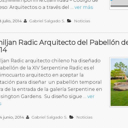
ps://www.hponline.cl/afinidad – Código de
eso: Arquitectos o a través del …
ver más
8 julio, 2014
Gabriel Salgado S.
Noticias
iljan Radic Arquitecto del Pabellón d
14
ljan Radic arquitecto chileno ha diseñado
Pabellón de la XIV Serpentine Radic es el
imocuarto arquitecto en aceptar la
itación para diseñar un pabellón temporal
ra de la entrada de la galería Serpentine en
sington Gardens. Su diseño sigue …
ver
s
4 junio, 2014
Gabriel Salgado S.
Noticias