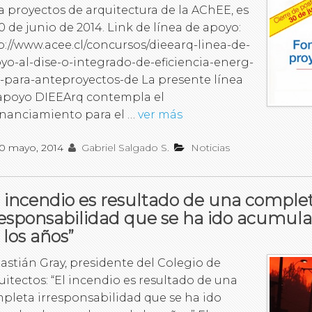
a proyectos de arquitectura de la AChEE, es
30 de junio de 2014. Link de línea de apoyo:
p://www.acee.cl/concursos/dieearq-linea-de-
yo-al-dise-o-integrado-de-eficiencia-energ-
a-para-anteproyectos-de La presente línea
apoyo DIEEArq contempla el
inanciamiento para el …
ver más
0 mayo, 2014
Gabriel Salgado S.
Noticias
l incendio es resultado de una comple
responsabilidad que se ha ido acumula
 los años”
astián Gray, presidente del Colegio de
uitectos: “El incendio es resultado de una
pleta irresponsabilidad que se ha ido