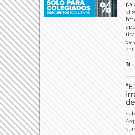
par
el 
htt
apo
tic
de 
cof
2
“E
ir
de
Seb
Arq
com