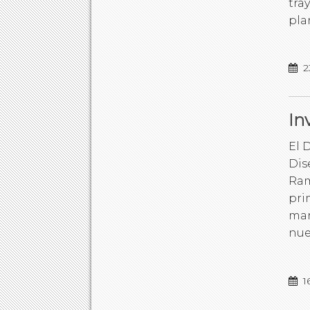
tra
pla
2
In
El 
Dis
Ram
pri
mar
nue
1