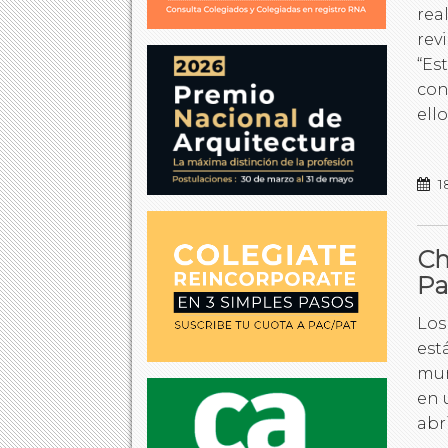
rea
rev
“Es
con
ell
1
Ch
Pa
Los
est
mun
en 
abr