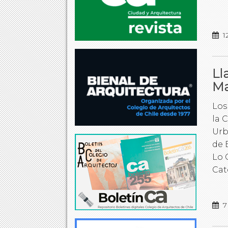
1
Ll
Ma
Los 
la 
Urb
de 
Lo 
Cat
7