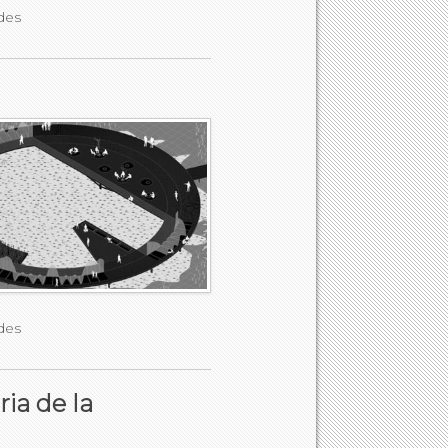
des
des
ia de la