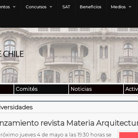
ntos
Concursos
SAT
Beneficios
Medios
Comités
Noticias
Acti
iversidades
nzamiento revista Materia Arquitectu
próximo jueves 4 de mayo a las 19:30 horas se