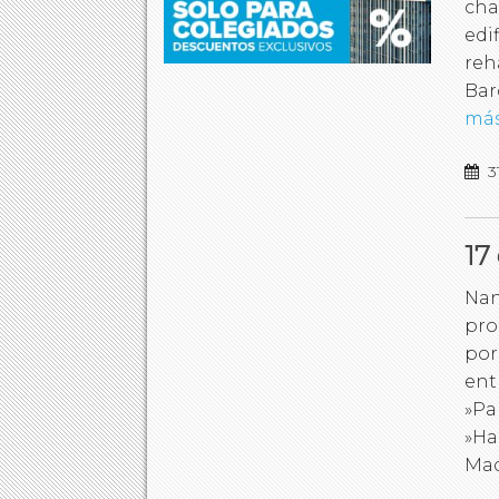
cha
edi
reh
Bar
má
3
17
Nan
pro
por 
ent
»Pa
»Ha
Mad