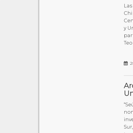
Las
Chi
Cen
y U
par
Teo
2
Ar
Un
“Se
nom
inv
Sur