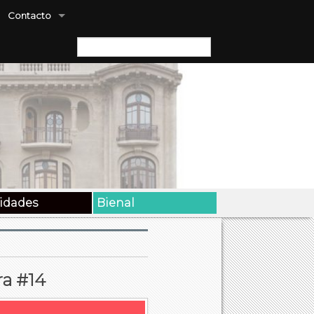
Contacto
Buscar:
vidades
Bienal
ra #14