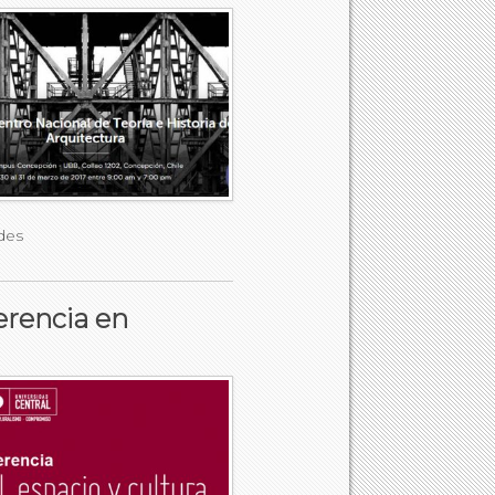
des
erencia en