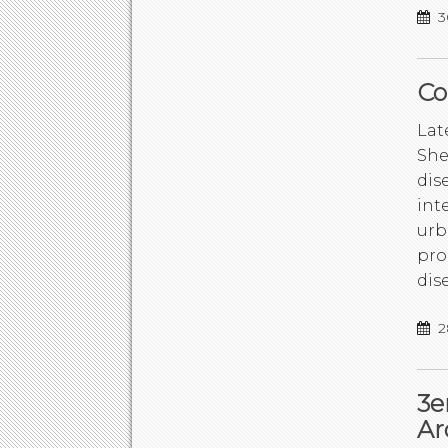
3
Co
Lat
She
dis
int
urb
pro
dis
2
3e
Ar