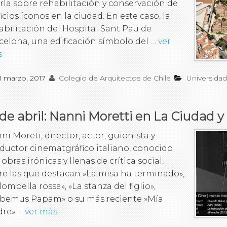
rla sobre rehabilitación y conservación de
ficios íconos en la ciudad. En este caso, la
abilitación del Hospital Sant Pau de
celona, una edificación símbolo del …
ver
s
1 marzo, 2017
Colegio de Arquitectos de Chile
Universida
 de abril: Nanni Moretti en La Ciudad y
ni Moreti, director, actor, guionista y
ductor cinematgráfico italiano, conocido
obras irónicas y llenas de crítica social,
re las que destacan »La misa ha terminado»,
lombella rossa», »La stanza del figlio»,
bemus Papam» o su más reciente »Mía
re» …
ver más