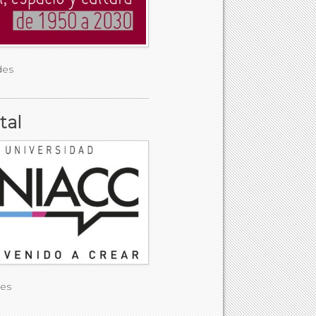
des
tal
des