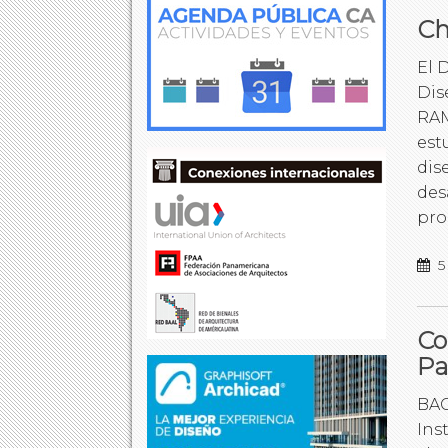
Ch
El 
Dis
RAM
est
dis
des
pro
5
Co
Pa
BAC
Ins