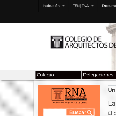
Institución
TEN | TNA
Docume
Colegio
Delegaciones
Un
La
El 