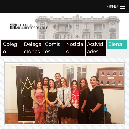
MENU
Institución
TEN | TNA
Colegi
Delega
Comit
Noticia
Activid
Bienal
Documentos
o
ciones
és
s
ades
Concursos
SAT
Beneficios
Medios
Contacto
Buscar: