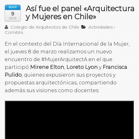
Así fue el panel «Arquitectura
MAR
9
y Mujeres en Chile»
2018
Colegio de Arquitectos de Chile
Actividades
•
Comités
En el contexto del Día Internacional de la Mujer,
el jueves 8 de marzo realizamos un nuevo
encuentro de #MujerArquitectA en el que
participó
Mirene Elton
,
Loreto Lyon
y
Francisca
Pulido
, quienes expusieron sus proyectos y
propuestas arquitectónicas, compartiendo
además sus visiones como docentes: