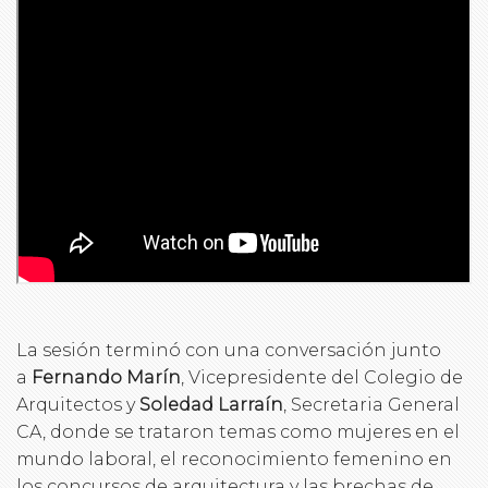
La sesión terminó con una conversación junto
a
Fernando Marín
, Vicepresidente del Colegio de
Arquitectos y
Soledad Larraín
, Secretaria General
CA, donde se trataron temas como mujeres en el
mundo laboral, el reconocimiento femenino en
los concursos de arquitectura y las brechas de