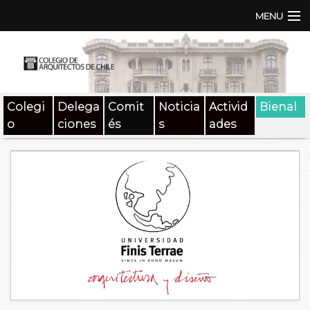
MENU
Institución
TEN | TNA
Colegi
Delega
Comit
Noticia
Activid
Bienal
Documentos
o
ciones
és
s
ades
Concursos
SAT
Beneficios
Medios
Contacto
Buscar: