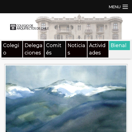
MENU
Institución
TEN | TNA
Colegi
Delega
Comit
Noticia
Activid
Bienal
Documentos
o
ciones
és
s
ades
Concursos
SAT
Beneficios
Medios
Contacto
Buscar: