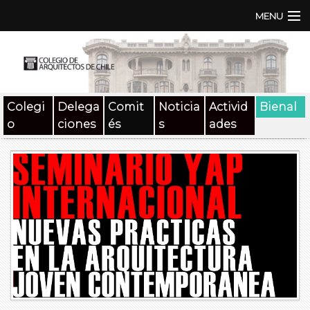
MENU
Institución
TEN | TNA
Colegi
Delega
Comit
Noticia
Activid
Bienal
Documentos
o
ciones
és
s
ades
Concursos
SAT
Beneficios
Medios
Contacto
Buscar: