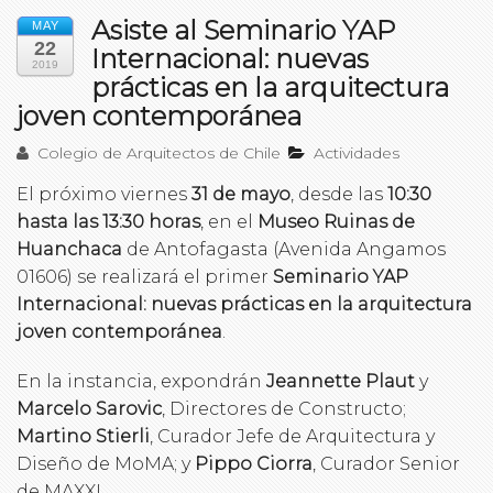
Asiste al Seminario YAP
MAY
22
Internacional: nuevas
2019
prácticas en la arquitectura
joven contemporánea
Colegio de Arquitectos de Chile
Actividades
El próximo viernes
31 de mayo
, desde las
10:30
hasta las 13:30 horas
, en el
Museo Ruinas de
Huanchaca
de Antofagasta (Avenida Angamos
01606) se realizará el primer
Seminario YAP
Internacional: nuevas prácticas en la arquitectura
joven contemporánea
.
En la instancia, expondrán
Jeannette Plaut
y
Marcelo Sarovic
, Directores de Constructo;
Martino Stierli
, Curador Jefe de Arquitectura y
Diseño de MoMA; y
Pippo Ciorra
, Curador Senior
de MAXXI.