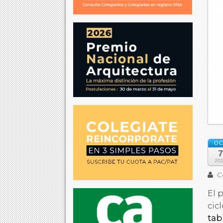
OC
7
20
Co
El 
cic
tab