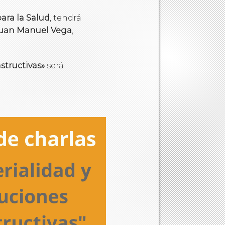
ara la Salud
, tendrá
uan Manuel Vega
,
structivas»
será