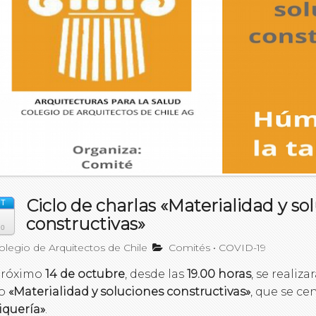
Ciclo de charlas «Materialidad y so
T
constructivas»
20
legio de Arquitectos de Chile
Comités
•
COVID-19
próximo
14 de octubre
, desde las
19.00 horas
, se realiz
lo
«Materialidad y soluciones constructivas»
, que se ce
iquería»
.