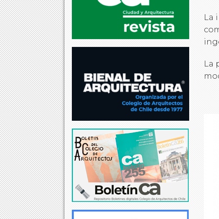
La 
com
ing
La 
mod