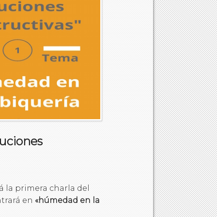
luciones
ará la primera charla del
ntrará en
«húmedad en la