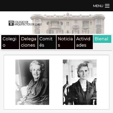
MENU
Institución
TEN | TNA
Colegi
Delega
Comit
Noticia
Activid
Bienal
Documentos
o
ciones
és
s
ades
Concursos
SAT
Beneficios
Medios
Contacto
Buscar: