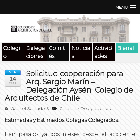
MENU
Institución
TEN | TNA
Colegi
Delega
Comit
Noticia
Activid
Bienal
Documentos
o
ciones
és
s
ades
Concursos
Solicitud cooperación para
SEP
14
SAT
Arq. Sergio Marín –
2012
Delegación Aysén, Colegio de
Beneficios
Arquitectos de Chile
Medios
Gabriel Salgado S.
Colegio
•
Delegaciones
Estimadas y Estimados Colegas Colegiados:
Contacto
Han pasado ya dos meses desde el accidente
Buscar: