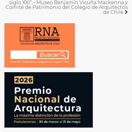
siglo XXI” – Museo Benjamín Vicuña Mackenna y
Comité de Patrimonio del Colegio de Arquitectos
de Chile