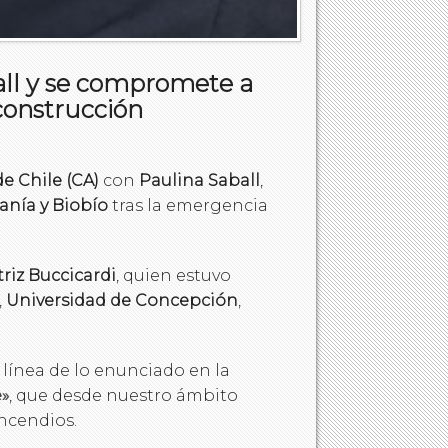
all y se compromete a
econstrucción
e Chile (CA)
con
Paulina Saball
,
anía y Biobío
tras la emergencia
riz Buccicardi
, quien estuvo
,
Universidad de Concepción
,
 línea de lo enunciado en la
e»
, que desde nuestro ámbito
incendios.