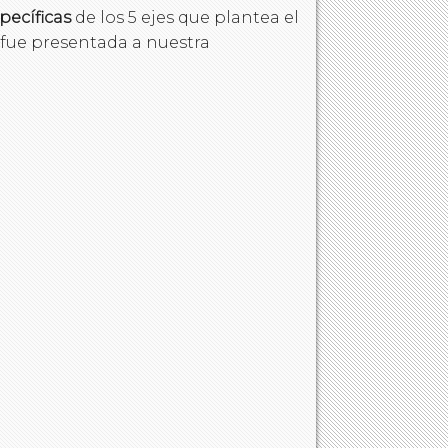
pecíficas
de los 5 ejes que plantea el
 fue presentada a nuestra