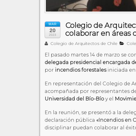
Colegio de Arquitec
MAR
20
colaborar en áreas 
2023
Colegio de Arquitectos de Chile
Col
El pasado martes 14 de marzo se co
delegada presidencial encargada de 
por
incendios forestales
iniciada en
En representación del Colegio de A
acompañada por representantes d
Universidad del Bío-Bío
y el
Movimien
En la reunión, se presentó a la dele
declaración pública
«Incendios en C
disciplinar puedan colaborar al éxit