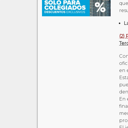
que
res
L
(2)
Terc
Con
ofi
en 
Est
pue
den
En 
fin
med
pro
El 