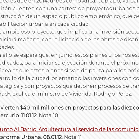
idea es que en 2014, urbes como Arica, Copiapó, Valpa
itén cuenten con una cartera de proyectos urbanos pr
strucción de un espacio público emblemático, que p
abilitación urbana en cada ciudad.
e ambicioso proyecto, que implica una inversión sector
iniciará mañana, con la licitación de las obras de dise
dades.
 ello se espera que, en junio, estos planes urbanos es
udicados, para iniciar su ejecución durante el próximo
 idea es que estos planes sirvan de pauta para los pró
arrollo de la ciudad, orientando las inversiones con c
ratégica y con proyectos que detonen procesos de tra
dad», explica el ministro de Vivienda, Rodrigo Pérez.
nvierten $40 mil millones en proyectos para las diez 
rcurio. 11.01.12.
Nota 10
 Junto Al Barrio: Arquitectura al servicio de las comuni
taforma Urbana. 08.01.12.
Nota 11