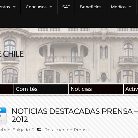
ntos
Concursos
SAT
Beneficios
Medios
Comités
Noticias
Acti
NOTICIAS DESTACADAS PRENSA – 0
E
7
2012
12
briel Salgado S.
Resumen de Prensa