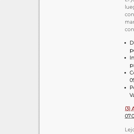
lue
con
man
con
D
p
I
p
C
09
P
V
(3)
07.0
Lej