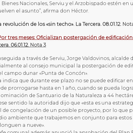
 Bienes Nacionales, Serviu y el Arzobispado estén e
uelven el asunto”, afirma don Héctor.
a revolución de los «sin techo». La Tercera. 08.01.12.
Nota
 Por tres meses: Oficializan postergación de edificaci
era. 06.01.12.
Nota 3
seguida a través de Serviu, Jorge Valdovinos, alcalde
cialmente al consejo municipal la postergación de edi
el campo dunar «Punta de Concón».
a indica que durante ese plazo no se puede edificar en
de prorrogarse hasta en 1 año, cuando se pueda logra
ominación de Santuario de la Naturaleza a 44 hectáre
ese sentido la autoridad dijo que «esta es una estrateg
al de congelación de un posible proyecto, por lo que p
io ambiente que trabajemos en conjunto para estos 
longuen a nueve».
jefe comunal además anunció la aprobación del Plan 