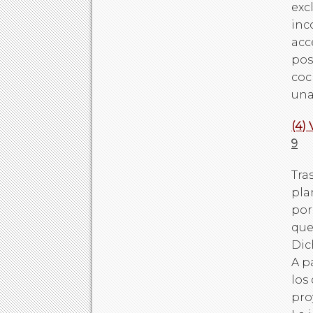
exc
inc
acc
pos
coc
una
(4)
9
Tra
pla
por
que
Dic
A p
los
pro