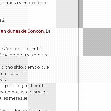
n una mesa viendo cómo
 2
ón en dunas de Concón.
La
 de Concón, presentó
ficación por tres meses
 dicho sitio, tiempo que
r ampliar la
as.
ia para llegar al punto
edimos a la ministra de
tres meses se
Regulador de la comuna,