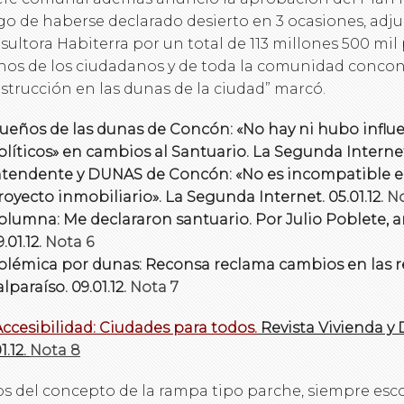
go de haberse declarado desierto en 3 ocasiones, adju
sultora Habiterra por un total de 113 millones 500 mil 
os de los ciudadanos y de toda la comunidad conconi
strucción en las dunas de la ciudad” marcó.
ueños de las dunas de Concón: «No hay ni hubo influe
olíticos» en cambios al Santuario. La Segunda Internet.
ntendente y DUNAS de Concón: «No es incompatible e
royecto inmobiliario». La Segunda Internet. 05.01.12.
No
olumna: Me declararon santuario. Por Julio Poblete, ar
.01.12.
Nota 6
olémica por dunas: Reconsa reclama cambios en las re
alparaíso. 09.01.12.
Nota 7
 Accesibilidad: Ciudades para todos.
Revista Vivienda y 
1.12.
Nota 8
os del concepto de la rampa tipo parche, siempre esc