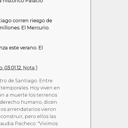
 histórico Palacio
tiago corren riesgo de
illones. El Mercurio.
nza este verano. El
 03.01.12.
Nota 1
ro de Santiago. Entre
s temporales. Hoy viven en
n a muerte los terrenos
n derecho humano, dicen.
os arrendatarios vieron
onstruir, pero ellos las
Claudia Pacheco: “Vivimos