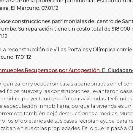
 Será sede de la protección patrimonial: Estado compra
ira. El Mercurio. 07.01.12
 Doce construcciones patrimoniales del centro de San
rumbe. Su reparación tiene un costo total de $18.000 m
1.12
) La reconstrucción de villas Portales y Olímpica comie
urio. 17.01.12
 Inmuebles Recuperados por Autogestión.
El Ciudadano.
organizaron y ocuparon casas abandonadas en el cent
 edificios nuevos y las construcciones, levantaron oasi
unidad, proyectando sus futuras viviendas. Defenderá
la especulación inmobiliaria, porque la vivienda es u
terremoto también dejó destrucciones a medias. Much
o los propietarios de sus casas recibían ayuda para rec
lizaban en sus otras propiedades. Es lo que le pasó a 