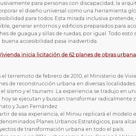
lusivamente para personas con discapacidad, la arqui
orporar el diseño universal como una herramienta gl
esibilidad para todos. Esta mirada inclusiva pretende,
ible, generar entornos y edificios preparados para ac
hes de guagua y sillas de ruedas, por igual. Todo esto
 buena accesibilidad pasa inadvertida.
 Vivienda inicia licitación de 62 planes de obras urbana
s el terremoto de febrero de 2010, el Ministerio de Viv
nes de reconstrucción urbana en diversas localidades
 el sismo y el tsunami. La experiencia se tradujo en u
 hoy se ejecutan y buscan transformar radicalmente 
hato y Juan Fernández.
artir de esa experiencia, el Minvu replicará el modelo 
 denominados Planes Urbanos Estratégicos, para alca
yectos de transformación urbana en todo el país.