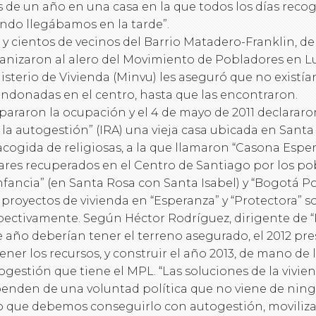
 de un año en una casa en la que todos los días rec
ndo llegábamos en la tarde”.
a y cientos de vecinos del Barrio Matadero-Franklin, d
anizaron al alero del Movimiento de Pobladores en L
isterio de Vivienda (Minvu) les aseguró que no existí
ndonadas en el centro, hasta que las encontraron.
pararon la ocupación y el 4 de mayo de 2011 declarar
 la autogestión” (IRA) una vieja casa ubicada en Santa
acogida de religiosas, a la que llamaron “Casona Espe
ares recuperados en el Centro de Santiago por los po
Infancia” (en Santa Rosa con Santa Isabel) y “Bogotá Pop
 proyectos de vivienda en “Esperanza” y “Protectora” so
pectivamente. Según Héctor Rodríguez, dirigente de “P
e año deberían tener el terreno asegurado, el 2012 pre
ener los recursos, y construir el año 2013, de mano d
ogestión que tiene el MPL. “Las soluciones de la vivie
enden de una voluntad política que no viene de nin
o que debemos conseguirlo con autogestión, moviliza