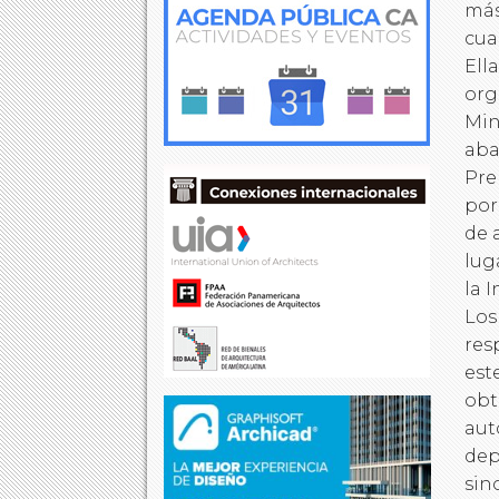
más
cua
Ell
org
Min
aba
Pre
por
de 
lug
la 
Los
res
est
obt
aut
dep
sin