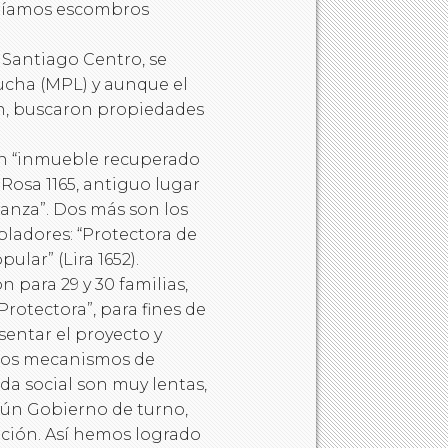
ogíamos escombros
e Santiago Centro, se
ucha (MPL) y aunque el
an, buscaron propiedades
on “inmueble recuperado
 Rosa 1165, antiguo lugar
ranza”. Dos más son los
bladores: “Protectora de
ular” (Lira 1652).
n para 29 y 30 familias,
rotectora”, para fines de
sentar el proyecto y
e los mecanismos de
nda social son muy lentas,
gún Gobierno de turno,
ción. Así hemos logrado