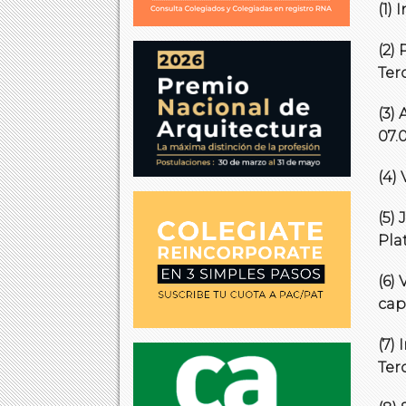
(1)
(2)
Terc
(3)
07.0
(4)
(5)
Pla
(6)
capi
(7)
Terc