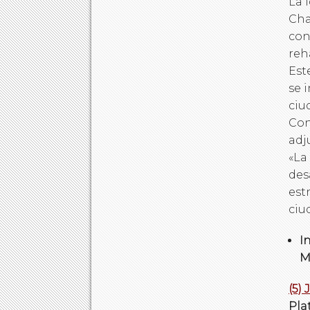
La 
Cha
con
reh
Est
se 
ciu
Con
adj
«La
des
est
ciu
I
Me
(5)
Pla