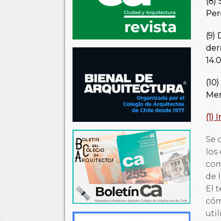
(8)
Pere
(9)
der
14.0
(10
Merc
(1)
Se 
los
com
de 
El 
cóm
uti