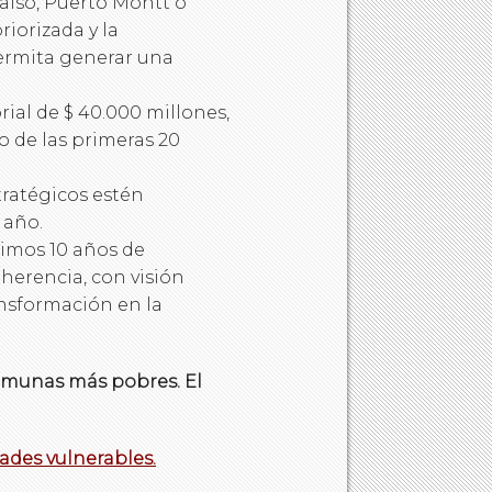
raíso, Puerto Montt o
iorizada y la
ermita generar una
ial de $ 40.000 millones,
ño de las primeras 20
tratégicos estén
 año.
ximos 10 años de
oherencia, con visión
nsformación en la
comunas más pobres. El
dades vulnerables.