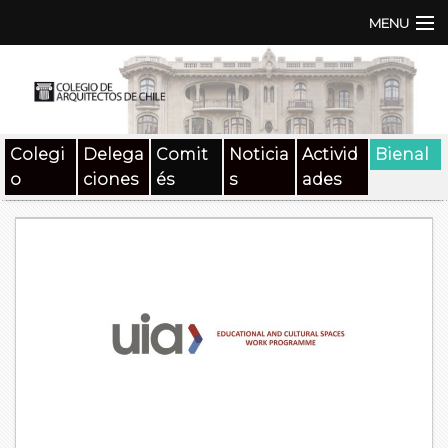
MENU
Institución
TEN | TNA
Colegi
Delega
Comit
Noticia
Activid
Bienal
Documentos
o
ciones
és
s
ades
Concursos
SAT
Beneficios
Medios
Contacto
Buscar: