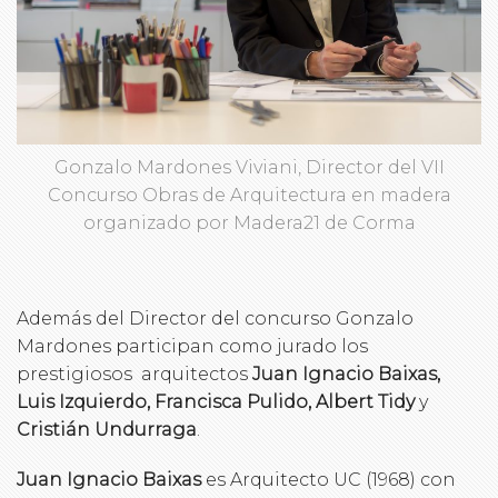
Gonzalo Mardones Viviani, Director del VII
Concurso Obras de Arquitectura en madera
organizado por Madera21 de Corma
Además del Director del concurso Gonzalo
Mardones participan como jurado los
prestigiosos arquitectos
Juan Ignacio Baixas,
Luis Izquierdo, Francisca Pulido, Albert Tidy
y
Cristián Undurraga
.
Juan Ignacio Baixas
es Arquitecto UC (1968) con