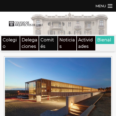
MENU
Institución
TEN | TNA
Colegi
Delega
Comit
Noticia
Activid
Bienal
Documentos
o
ciones
és
s
ades
Concursos
SAT
Beneficios
Medios
Contacto
Buscar: