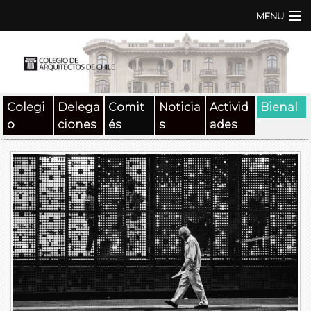
MENU
Institución
TEN | TNA
Colegi
Delega
Comit
Noticia
Activid
Bienal
Documentos
o
ciones
és
s
ades
Concursos
SAT
Beneficios
Medios
Contacto
Buscar: