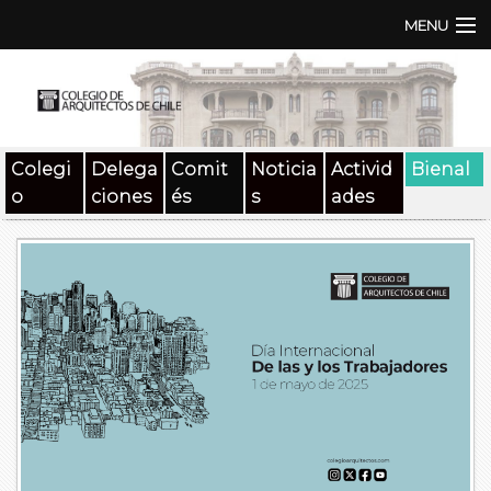
MENU
Institución
TEN | TNA
Colegi
Delega
Comit
Noticia
Activid
Bienal
Documentos
o
ciones
és
s
ades
Concursos
SAT
Beneficios
Medios
Contacto
Buscar: