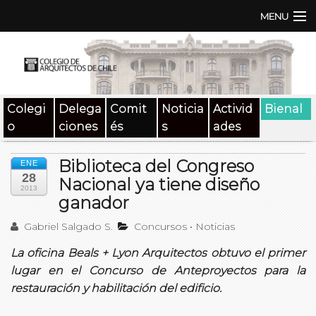
MENU
Institución
TEN | TNA
Colegi
Delega
Comit
Noticia
Activid
Bienal
Documentos
o
ciones
és
s
ades
Concursos
Biblioteca del Congreso
ENE
28
SAT
Nacional ya tiene diseño
2013
ganador
Beneficios
Gabriel Salgado S.
Concursos
•
Noticias
Medios
La oficina Beals + Lyon Arquitectos obtuvo el primer
lugar en el Concurso de Anteproyectos para la
Contacto
restauración y habilitación del edificio.
Buscar: