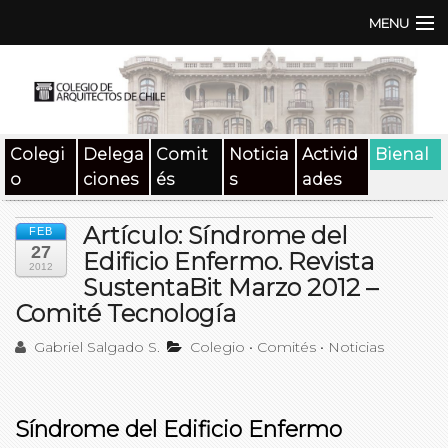
MENU
Institución
TEN | TNA
Colegi
Delega
Comit
Noticia
Activid
Bienal
Documentos
o
ciones
és
s
ades
Concursos
Artículo: Síndrome del
FEB
27
SAT
Edificio Enfermo. Revista
2012
SustentaBit Marzo 2012 –
Beneficios
Comité Tecnología
Medios
Gabriel Salgado S.
Colegio
•
Comités
•
Noticias
Contacto
Síndrome del Edificio Enfermo
Buscar: