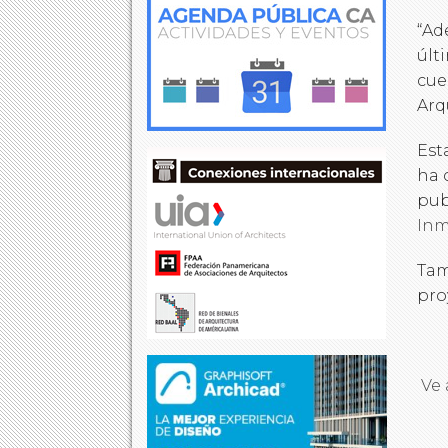
“Ad
últ
cue
Arq
Est
ha 
pub
Inm
Tam
pro
Ve 