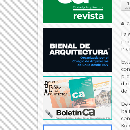
1
20
Co
La 
pri
ina
Est
con
pre
dir
de l
De 
Ita
con
Kul