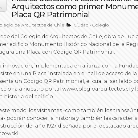
Arquitectos como primer Monume
15
Placa QR Patrimonial
legio de Arquitectos de Chile
Ciudad
•
Colegio
sede del Colegio de Arquitectos de Chile, obra de Lucia
mer edificio Monumento Histórico Nacional de la Reg
ugura una Placa con Código QR Patrimonial.
a innovación, implementada en alianza con la Fundaci
siste en una Placa instalada en el hall de acceso de l
senta un Código QR Patrimonial, el cual al ser leído
ecciona a nuestro portal www.colegioarquitectos.cl y l
a historia del edificio.
este modo, los visitantes -como también los transeúnt
lia- podrán conocer la historia y también las caracterís
strucción del año 1927 diseñada por el destacado arq
czewski.