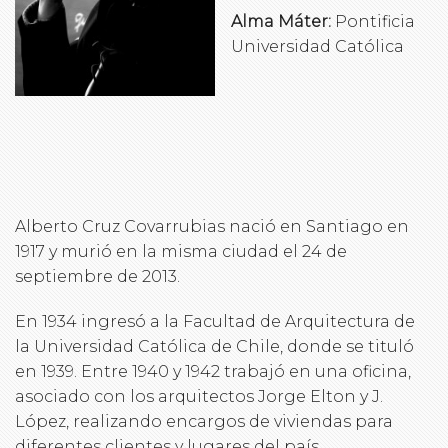
Alma Máter:
Pontificia
Universidad Católica
Alberto Cruz Covarrubias nació en Santiago en
1917 y murió en la misma ciudad el 24 de
septiembre de 2013.
En 1934 ingresó a la Facultad de Arquitectura de
la Universidad Católica de Chile, donde se tituló
en 1939. Entre 1940 y 1942 trabajó en una oficina,
asociado con los arquitectos Jorge Elton y J.
López, realizando encargos de viviendas para
diferentes clientes y lugares del país.