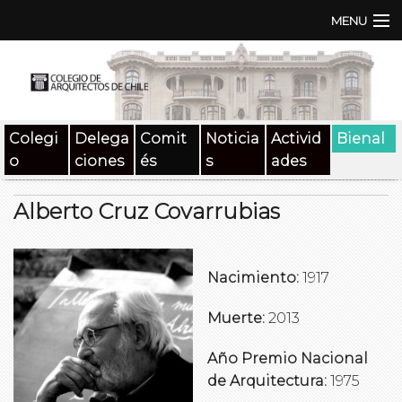
MENU
Institución
TEN | TNA
Colegi
Delega
Comit
Noticia
Activid
Bienal
Documentos
o
ciones
és
s
ades
Concursos
Alberto Cruz Covarrubias
SAT
Beneficios
Nacimiento:
1917
Medios
Muerte:
2013
Contacto
Año Premio Nacional
de Arquitectura:
1975
Buscar: