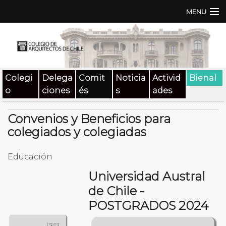
MENU
Institución
TEN | TNA
Colegi
Delega
Comit
Noticia
Activid
Bienal
Documentos
o
ciones
és
s
ades
Concursos
Convenios y Beneficios para
SAT
colegiados y colegiadas
Beneficios
Educación
Universidad Austral
Medios
de Chile -
Contacto
POSTGRADOS 2024
Buscar: