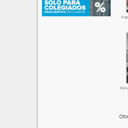
Pab
Escu
Otr