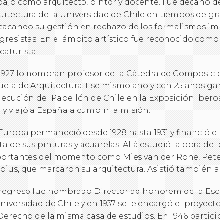
bajó como arquitecto, pintor y docente. Fue decano de
uitectura de la Universidad de Chile en tiempos de g
tacando su gestión en rechazo de los formalismos i
gresistas. En el ámbito artístico fue reconocido como
caturista.
1927 lo nombran profesor de la Cátedra de Composició
uela de Arquitectura. Ese mismo año y con 25 años g
ejecución del Pabellón de Chile en la Exposición Ibero
9 y viajó a España a cumplir la misión.
Europa permaneció desde 1928 hasta 1931 y financió el r
ta de sus pinturas y acuarelas. Allá estudió la obra de 
ortantes del momento como Mies van der Rohe, Peter
pius, que marcaron su arquitectura. Asistió también 
regreso fue nombrado Director ad honorem de la Escu
Universidad de Chile y en 1937 se le encargó el proyecto
Derecho de la misma casa de estudios. En 1946 partici