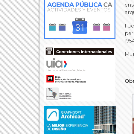
ens
arq
Fue
per
195
Mur
Obr