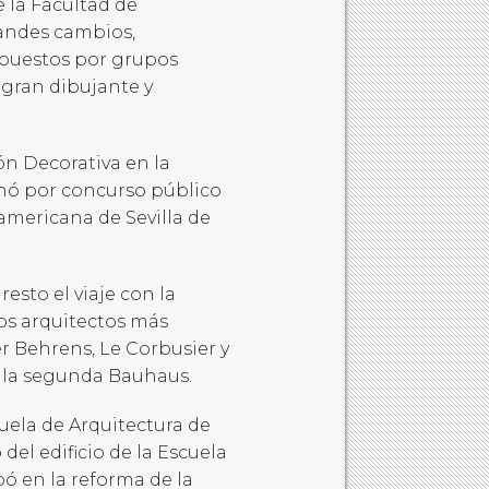
 la Facultad de
randes cambios,
mpuestos por grupos
 gran dibujante y
n Decorativa en la
anó por concurso público
americana de Sevilla de
esto el viaje con la
los arquitectos más
 Behrens, Le Corbusier y
a la segunda Bauhaus.
ela de Arquitectura de
 del edificio de la Escuela
pó en la reforma de la