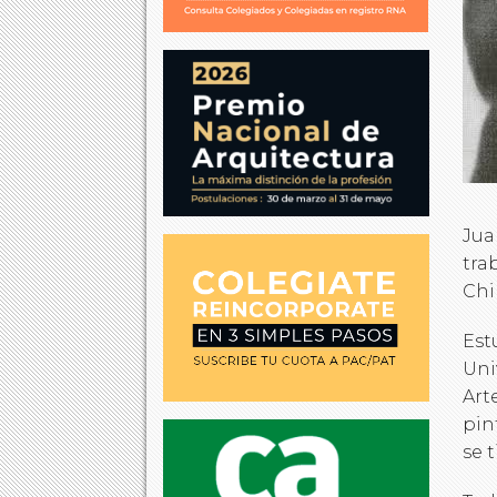
Jua
tra
Chi
Est
Uni
Art
pin
se 