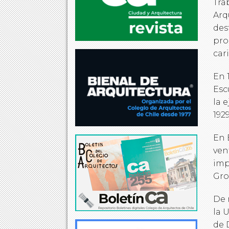
Tra
Arq
des
pro
cari
En 
Esc
la 
192
En 
ven
imp
Gro
De 
la 
de 