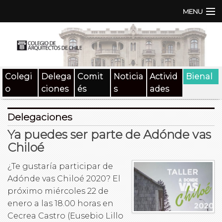
MENU
Institución
TEN | TNA
Colegi
Delega
Comit
Noticia
Activid
Bienal
Documentos
o
ciones
és
s
ades
Concursos
Delegaciones
SAT
Ya puedes ser parte de Adónde vas
Chiloé
Beneficios
¿Te gustaría participar de
Medios
Adónde vas Chiloé 2020? El
próximo miércoles 22 de
Contacto
enero a las 18.00 horas en
Cecrea Castro (Eusebio Lillo
Buscar: