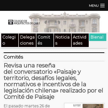
MENU
Institución
TEN | TNA
Colegi
Delega
Comit
Noticia
Activid
Bienal
Documentos
o
ciones
és
s
ades
Concursos
Comités
SAT
Revisa una reseña
del conversatorio «Paisaje y
Beneficios
territorio, desafíos legales,
normativos e incentivos de la
Medios
legislación chilena» realizado por el
Contacto
Comité de Paisaje
Buscar:
El pasado martes 26 de