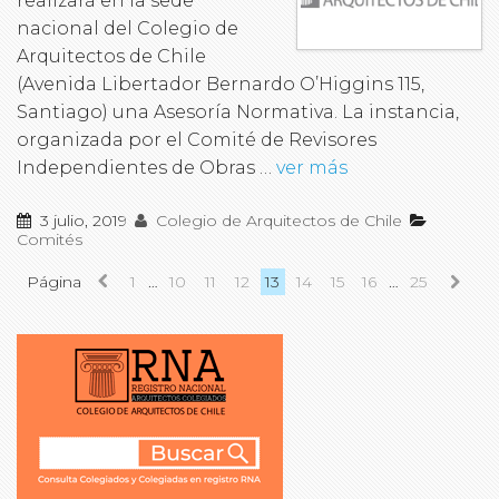
realizará en la sede
nacional del Colegio de
Arquitectos de Chile
(Avenida Libertador Bernardo O’Higgins 115,
Santiago) una Asesoría Normativa. La instancia,
organizada por el Comité de Revisores
Independientes de Obras …
ver más
3 julio, 2019
Colegio de Arquitectos de Chile
Comités
Página
1
…
10
11
12
13
14
15
16
…
25