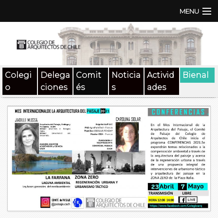
MENU
Institución
TEN | TNA
Colegi
Delega
Comit
Noticia
Activid
Bienal
Documentos
o
ciones
és
s
ades
Concursos
SAT
Beneficios
Medios
Contacto
Buscar: