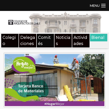
MENU
Institución
TEN | TNA
Colegi
Delega
Comit
Noticia
Activid
Bienal
Documentos
o
ciones
és
s
ades
Concursos
SAT
Beneficios
Medios
Contacto
Buscar: