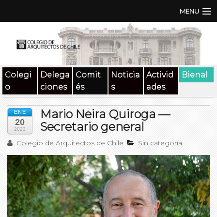
MENU
Institución
TEN | TNA
Colegi
Delega
Comit
Noticia
Activid
Bienal
Documentos
o
ciones
és
s
ades
Concursos
Mario Neira Quiroga —
ENE
20
SAT
Secretario general
2023
Colegio de Arquitectos de Chile
Sin categoría
Beneficios
Medios
Contacto
Buscar: