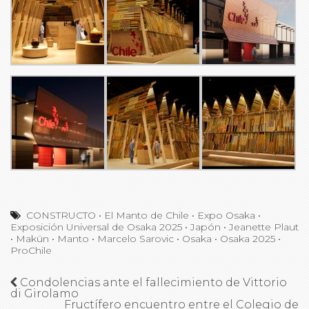
CONSTRUCTO
•
El Manto de Chile
•
Expo Osaka
•
Exposición Universal de Osaka 2025
•
Japón
•
Jeanette Plaut
•
Makün
•
Manto
•
Marcelo Sarovic
•
Osaka
•
Osaka 2025
•
ProChile
Condolencias ante el fallecimiento de Vittorio
di Girolamo
Fructífero encuentro entre el Colegio de