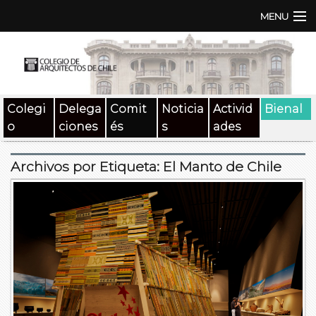
MENU
Institución
TEN | TNA
Colegi
Delega
Comit
Noticia
Activid
Bienal
Documentos
o
ciones
és
s
ades
Concursos
Archivos por Etiqueta:
El Manto de Chile
SAT
Beneficios
Medios
Contacto
Buscar: