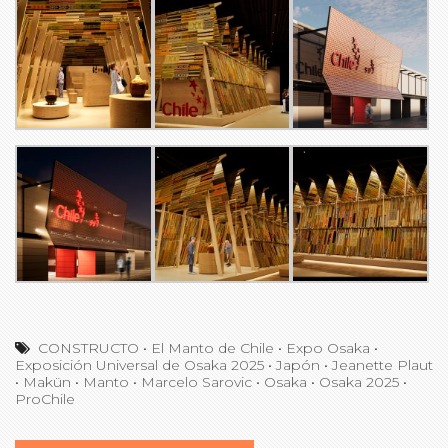
CONSTRUCTO
•
El Manto de Chile
•
Expo Osaka
•
Exposición Universal de Osaka 2025
•
Japón
•
Jeanette Plaut
•
Makün
•
Manto
•
Marcelo Sarovic
•
Osaka
•
Osaka 2025
•
ProChile