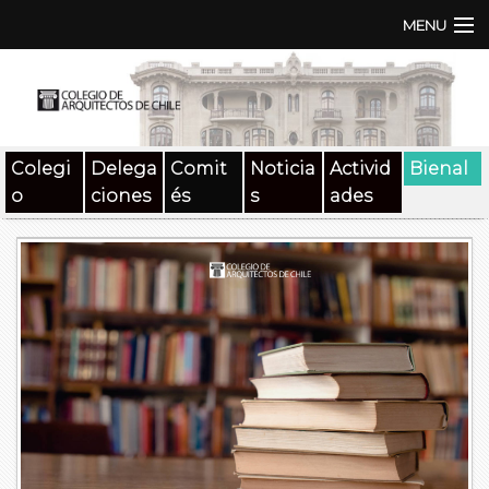
MENU
Institución
TEN | TNA
Colegi
Delega
Comit
Noticia
Activid
Bienal
Documentos
o
ciones
és
s
ades
Concursos
SAT
Beneficios
Medios
Contacto
Buscar: