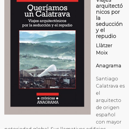
arquitectó
nicos por
la
seducción
y el
repudio
Llàtzer
Moix
Anagrama
Santiago
Calatrava es
el
arquitecto
de origen
español
con mayor