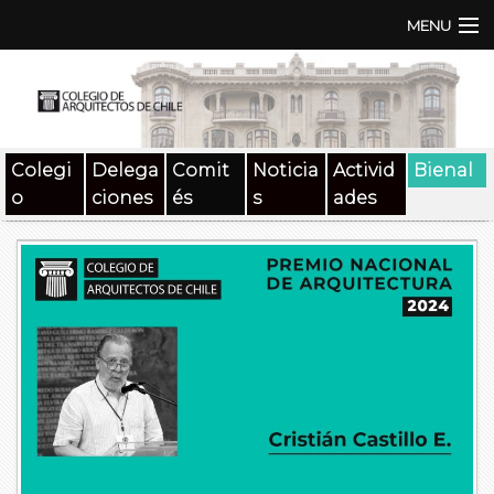
MENU
Institución
TEN | TNA
Colegi
Delega
Comit
Noticia
Activid
Bienal
Documentos
o
ciones
és
s
ades
Concursos
SAT
Beneficios
Medios
Contacto
Buscar: