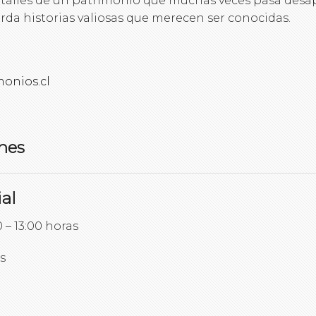
talles de un patrimonio que muchas veces pasa desap
arda historias valiosas que merecen ser conocidas.
onios.cl
nes
al
 – 13:00 horas
s