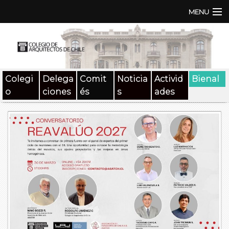
MENU
Institución
TEN | TNA
Colegi
Delega
Comit
Noticia
Activid
Bienal
Documentos
o
ciones
és
s
ades
Concursos
SAT
Beneficios
Medios
Contacto
Buscar: