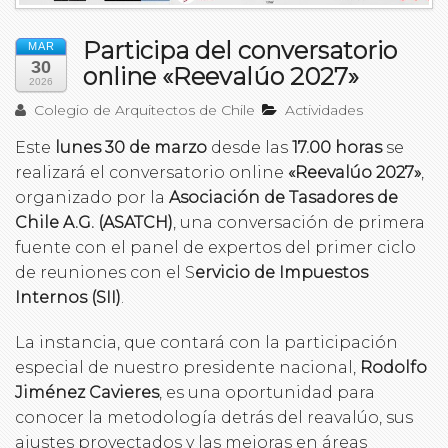
Participa del conversatorio
MAR
30
online «Reevalúo 2027»
2026
Colegio de Arquitectos de Chile
Actividades
Este
lunes 30 de marzo
desde las
17.00 horas
se
realizará el conversatorio online
«Reevalúo 2027»
,
organizado por la
Asociación de Tasadores de
Chile A.G. (ASATCH)
, una conversación de primera
fuente con el panel de expertos del primer ciclo
de reuniones con el S
ervicio de Impuestos
Internos (SII)
.
La instancia, que contará con la participación
especial de nuestro presidente nacional,
Rodolfo
Jiménez Cavieres
, es una oportunidad para
conocer la metodología detrás del reavalúo, sus
ajustes proyectados y las mejoras en áreas