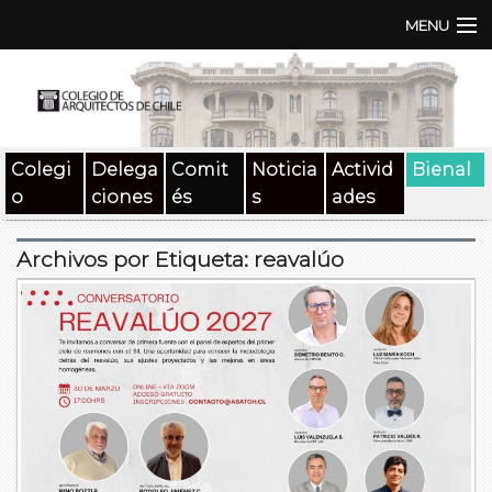
MENU
Institución
TEN | TNA
Colegi
Delega
Comit
Noticia
Activid
Bienal
Documentos
o
ciones
és
s
ades
Concursos
Archivos por Etiqueta:
reavalúo
SAT
Beneficios
Medios
Contacto
Buscar: