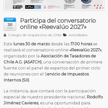
Participa del conversatorio
MAR
30
online «Reevalúo 2027»
2026
Colegio de Arquitectos de Chile
Actividades
Este
lunes 30 de marzo
desde las
17.00 horas
se
realizará el conversatorio online
«Reevalúo 2027»
,
organizado por la
Asociación de Tasadores de
Chile A.G. (ASATCH)
, una conversación de primera
fuente con el panel de expertos del primer ciclo
de reuniones con el S
ervicio de Impuestos
Internos (SII)
.
La instancia, que contará con la participación
especial de nuestro presidente nacional,
Rodolfo
Jiménez Cavieres
, es una oportunidad para