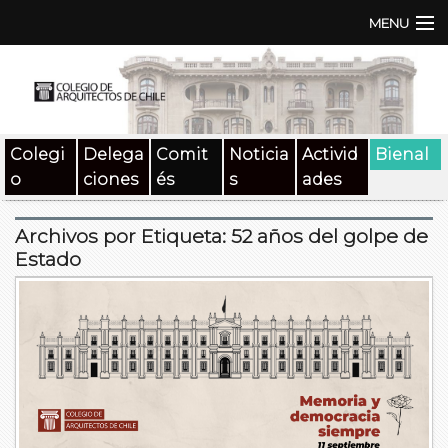
MENU
Institución
TEN | TNA
Colegi
Delega
Comit
Noticia
Activid
Bienal
Documentos
o
ciones
és
s
ades
Concursos
Archivos por Etiqueta:
52 años del golpe de
SAT
Estado
Beneficios
Medios
Contacto
Buscar: