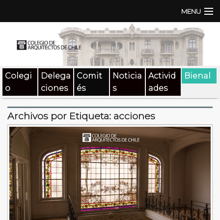
MENU
Institución
TEN | TNA
Colegi
Delega
Comit
Noticia
Activid
Bienal
Documentos
o
ciones
és
s
ades
Concursos
Archivos por Etiqueta:
acciones
SAT
Beneficios
Medios
Contacto
Buscar: