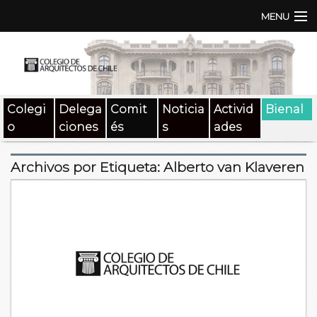
MENU
Institución
TEN | TNA
Colegi
Delega
Comit
Noticia
Activid
Bienal
Documentos
o
ciones
és
s
ades
Concursos
Archivos por Etiqueta:
Alberto van Klaveren
SAT
Beneficios
Medios
Contacto
Buscar: