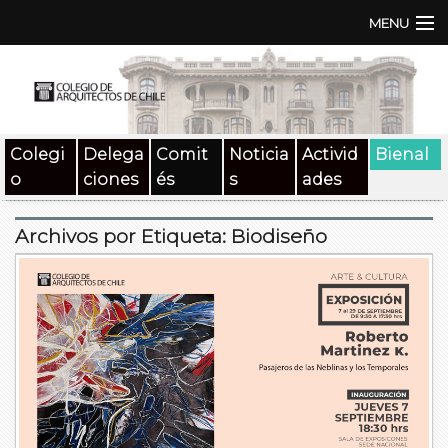
MENU
Institución
TEN | TNA
Colegi
Delega
Comit
Noticia
Activid
Bienal
Documentos
o
ciones
és
s
ades
Concursos
Archivos por Etiqueta:
Biodiseño
SAT
Beneficios
Medios
Contacto
Buscar: