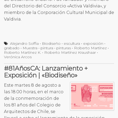
del Directorio del Consorcio «Activa Valdivia», y
miembro de la Corporación Cultural Municipal de
Valdivia.
Alejandro Soffia
•
Biodiseño
•
escultura
•
exposición
•
grabado
•
Muestra
•
pintura
•
pinturas
•
Roberto Martínez
•
Roberto Martínez K.
•
Roberto Martínez Kraushaar
•
Verónica Arcos
#81AñosCA: Lanzamiento +
Exposición | «Biodiseño»
Este martes 8 de agosto a
las 18.00 horas, en el marco
de la conmemoración de
los 81 años del Colegio de
Arquitectos de Chile, se