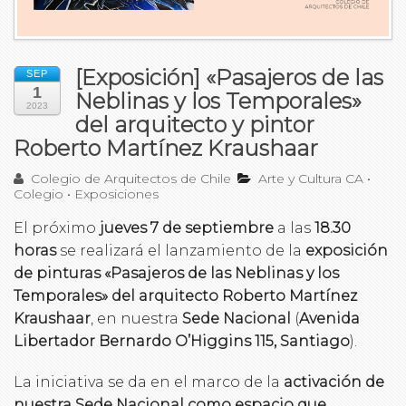
[Exposición] «Pasajeros de las
SEP
1
Neblinas y los Temporales»
2023
del arquitecto y pintor
Roberto Martínez Kraushaar
Colegio de Arquitectos de Chile
Arte y Cultura CA
•
Colegio
•
Exposiciones
El próximo
jueves 7 de septiembre
a las
18.30
horas
se realizará el lanzamiento de la
exposición
de pinturas «Pasajeros de las Neblinas y los
Temporales» del arquitecto Roberto Martínez
Kraushaar
, en nuestra
Sede Nacional
(
Avenida
Libertador Bernardo O’Higgins 115, Santiago
).
La iniciativa se da en el marco de la
activación de
nuestra Sede Nacional como espacio que