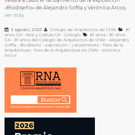
llevará a cabo el lanzamiento de la exposición
«Biodiseño» de Alejandro Soffia y Verónica Arcos, …
ver más
3 agosto, 2023
Colegio de Arquitectos de Chile
81
años CA
•
Arte y Cultura CA
•
Colegio
81 años
•
81 años
CA
•
81 años del Colegio de Arquitectos de Chile
•
Alejandro
Soffia
•
Biodiseño
•
exposición
•
Lanzamiento
•
Mes de la
Arquitectura
•
Mes de la Arquitectura en Chile
•
Verónica
Arcos