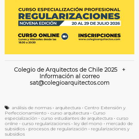
Colegio de Arquitectos de Chile 2025 +
Información al correo
sat@colegioarquitectos.com
análisis de normas
•
arquitectura
•
Centro Extensión y
Perfeccionamiento
•
curso arquitectura
•
Curso
especialización
•
curso estudiantes de arquitectura
•
curso
online
•
curso regularizaciones
•
ley del mono
•
mercado de
subsidios
•
procesos de regularización
•
regularizaciones y
subsidios