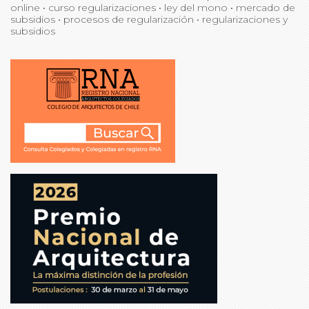
online
•
curso regularizaciones
•
ley del mono
•
mercado de
subsidios
•
procesos de regularización
•
regularizaciones y
subsidios