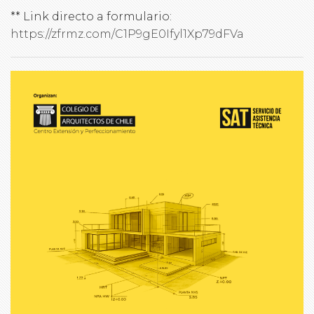
** Link directo a formulario:
https://zfrmz.com/C1P9gE0Ifyl1Xp79dFVa