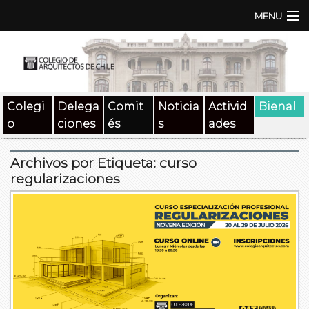
MENU
Institución
TEN | TNA
Colegi
Delega
Comit
Noticia
Activid
Bienal
Documentos
o
ciones
és
s
ades
Concursos
Archivos por Etiqueta:
curso
SAT
regularizaciones
Beneficios
Medios
Contacto
Buscar: