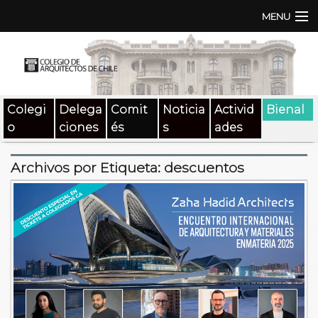
MENU
Institución
TEN | TNA
Colegi
Delega
Comit
Noticia
Activid
Bienal
Documentos
o
ciones
és
s
ades
Concursos
Archivos por Etiqueta:
descuentos
SAT
Beneficios
Medios
Contacto
Buscar: