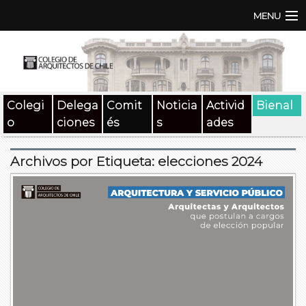
MENU
Institución
TEN | TNA
Colegi
Delega
Comit
Noticia
Activid
Bienal
Documentos
o
ciones
és
s
ades
Concursos
Archivos por Etiqueta:
elecciones 2024
SAT
Beneficios
Medios
Contacto
Buscar: