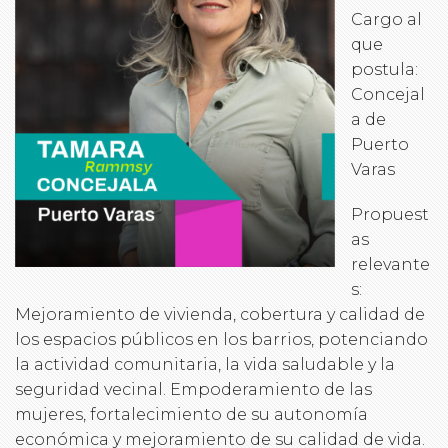
Cargo al
que
postula:
Concejal
a de
Puerto
Varas
Propuest
as
relevante
s:
Mejoramiento de vivienda, cobertura y calidad de
los espacios públicos en los barrios, potenciando
la actividad comunitaria, la vida saludable y la
seguridad vecinal. Empoderamiento de las
mujeres, fortalecimiento de su autonomía
económica y mejoramiento de su calidad de vida.