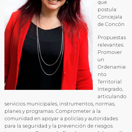
que
postula:
Concejala
de Concón
Propuestas
relevantes:
Promover
un
Ordenamie
nto
Territorial
Integrado,
articulando
servicios municipales, instrumentos, normas,
planes y programas. Comprometer a la
comunidad en apoyar a policías y autoridades
para la seguridad y la prevención de riesgos.