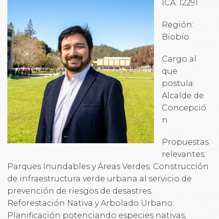
ICA: 12291
Región:
Biobío
Cargo al
que
postula:
Alcalde de
Concepció
n
Propuestas
relevantes:
Parques Inundables y Áreas Verdes: Construcción
de infraestructura verde urbana al servicio de
prevención de riesgos de desastres.
Reforestación Nativa y Arbolado Urbano:
Planificación potenciando especies nativas,