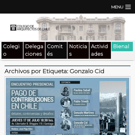
MENU
Institución
TEN | TNA
Colegi
Delega
Comit
Noticia
Activid
Bienal
Documentos
o
ciones
és
s
ades
Concursos
Archivos por Etiqueta:
Gonzalo Cid
SAT
Beneficios
Medios
Contacto
Buscar: