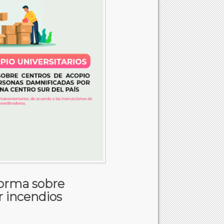
forma sobre
r incendios