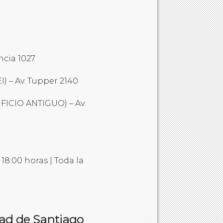
cia 1027
 – Av. Tupper 2140
ICIO ANTIGUO) – Av.
18:00 horas | Toda la
dad de Santiago