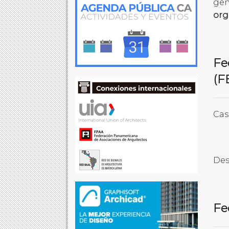
gen
org
Fe
(F
Cas
Des
Fe