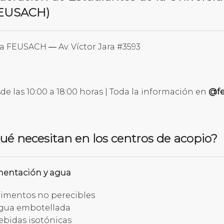
EUSACH)
a FEUSACH ― Av. Víctor Jara #3593
de las 10:00 a 18:00 horas | Toda la información en
@f
ué necesitan en los centros de acopio?
mentación y agua
limentos no perecibles
gua embotellada
ebidas isotónicas