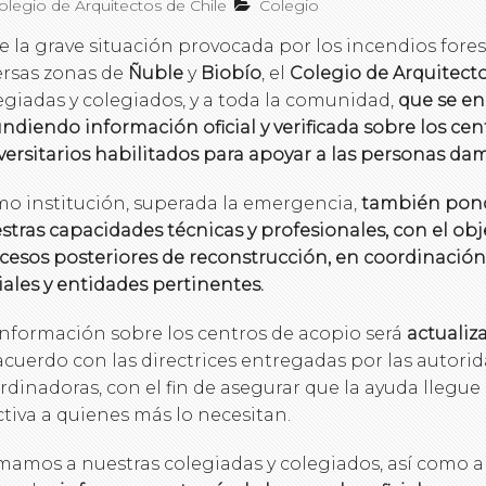
legio de Arquitectos de Chile
Colegio
e la grave situación provocada por los incendios fores
ersas zonas de
Ñuble
y
Biobío
, el
Colegio de Arquitecto
egiadas y colegiados, y a toda la comunidad,
que se en
undiendo información oficial y verificada sobre los ce
versitarios habilitados para apoyar a las personas da
o institución, superada la emergencia,
también pond
stras capacidades técnicas y profesionales, con el obj
cesos posteriores de reconstrucción, en coordinació
ciales y entidades pertinentes.
información sobre los centros de acopio será
actuali
acuerdo con las directrices entregadas por las autorid
rdinadoras, con el fin de asegurar que la ayuda llegu
ctiva a quienes más lo necesitan.
mamos a nuestras colegiadas y colegiados, así como a