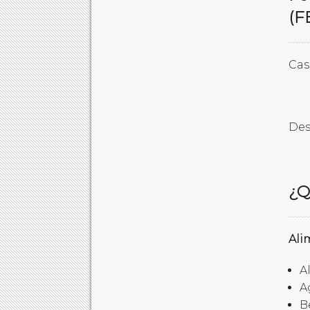
(F
Cas
Des
¿Q
Ali
A
A
B