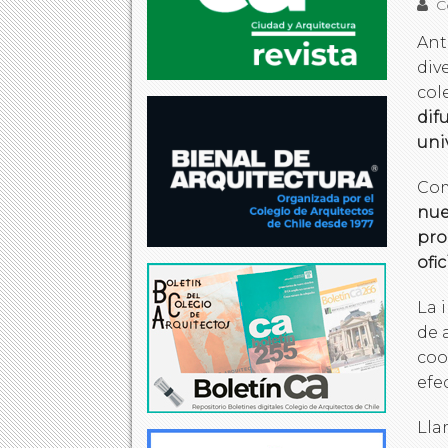
Co
Ant
div
col
dif
uni
Com
nue
pro
ofi
La 
de 
coo
efe
Lla