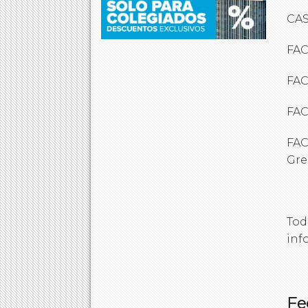
CAS
FAC
FAC
FAC
FAC
Gre
Tod
inf
Fe