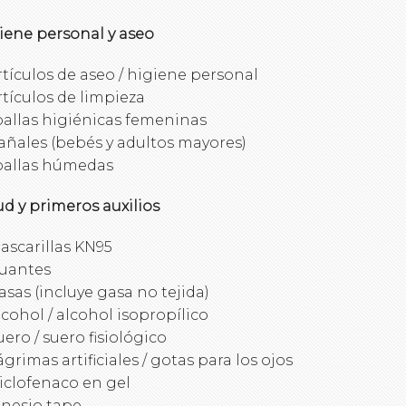
iene personal y aseo
rtículos de aseo / higiene personal
rtículos de limpieza
oallas higiénicas femeninas
añales (bebés y adultos mayores)
oallas húmedas
ud y primeros auxilios
ascarillas KN95
uantes
asas (incluye gasa no tejida)
lcohol / alcohol isopropílico
uero / suero fisiológico
ágrimas artificiales / gotas para los ojos
iclofenaco en gel
inesio tape