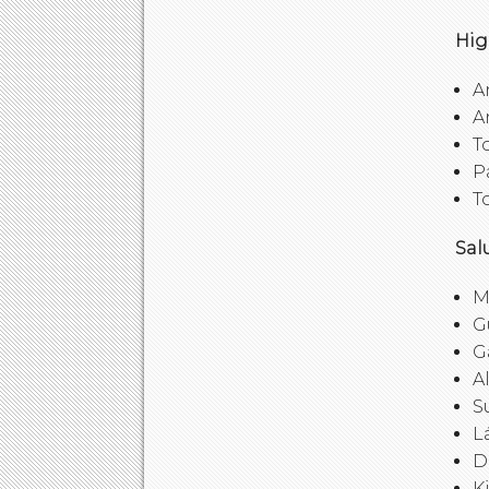
Hig
A
A
T
P
T
Sal
M
G
G
A
S
L
D
K