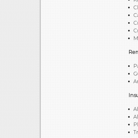
C
C
C
C
M
Rem
P
G
A
Ins
A
A
P
T