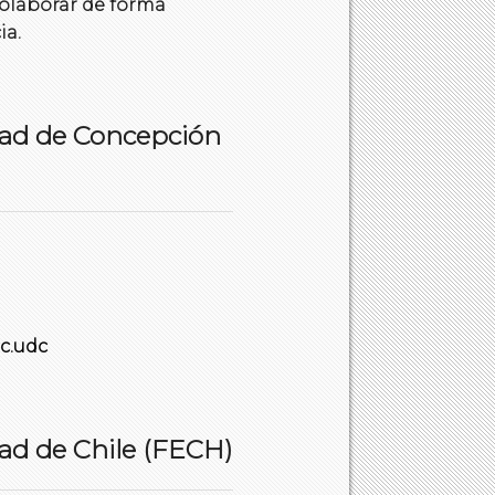
 colaborar de forma
ia.
dad de Concepción
c.udc
dad de Chile (FECH)