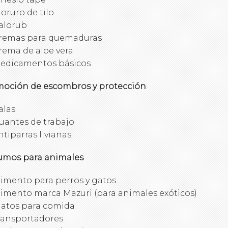
loruro de tilo
alorub
remas para quemaduras
rema de aloe vera
edicamentos básicos
oción de escombros y protección
alas
uantes de trabajo
ntiparras livianas
umos para animales
limento para perros y gatos
limento marca Mazuri (para animales exóticos)
latos para comida
ransportadores