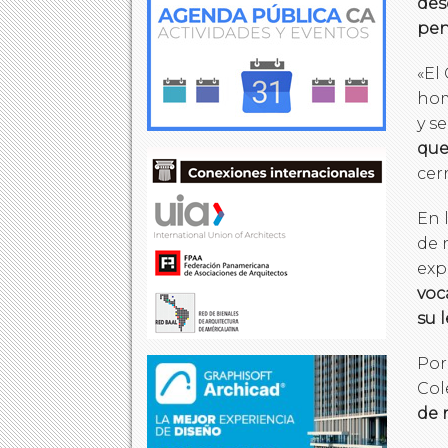
des
pen
«El
hom
y se
que
cer
En 
de 
exp
voc
su 
Por
Col
de 