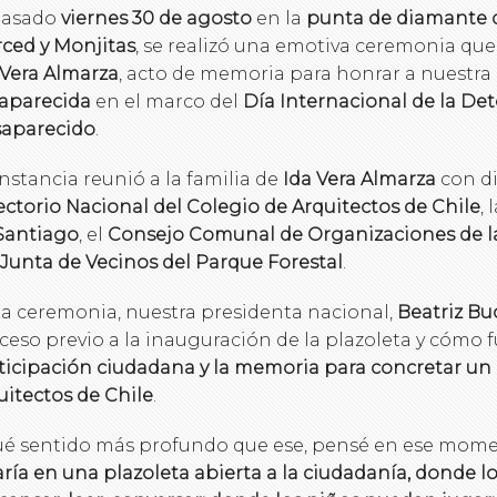
pasado
viernes 30 de agosto
en la
punta de diamante q
ced y Monjitas
, se realizó una emotiva ceremonia qu
 Vera Almarza
, acto de memoria para honrar a nuestra
aparecida
en el marco del
Día Internacional de la Det
aparecido
.
instancia reunió a la familia de
Ida Vera Almarza
con di
ectorio Nacional del Colegio de Arquitectos de Chile
, 
Santiago
, el
Consejo Comunal de Organizaciones de la
Junta de Vecinos del Parque Forestal
.
la ceremonia, nuestra presidenta nacional,
Beatriz Bu
ceso previo a la inauguración de la plazoleta y cómo 
ticipación ciudadana y la memoria para concretar un l
uitectos de Chile
.
ué sentido más profundo que ese, pensé en ese mom
aría en una plazoleta abierta a la ciudadanía, donde 