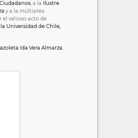
 Ciudadanos
, a la
Ilustre
za
y a la múltiples
el valioso acto de
la Universidad de Chile,
azoleta Ida Vera Almarza.