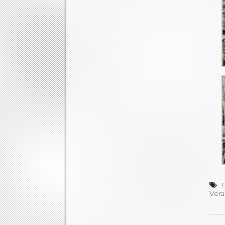
B
Vera