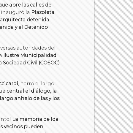
ue abre las calles de
e inauguró la
Plazoleta
arquitecta detenida
enida y el Detenido
versas autoridades del
la
Ilustre Municipalidad
 Sociedad Civil (COSOC)
ccicardi
, narró el largo
fue
central el diálogo, la
argo anhelo de las y los
ento!
La memoria de Ida
los vecinos pueden