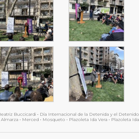
eatriz Buccicardi
•
Día Internacional de la Detenida y el Deteni
 Almarza
•
Merced
•
Mosqueto
•
Plazoleta Ida Vera
•
Plazoleta Id