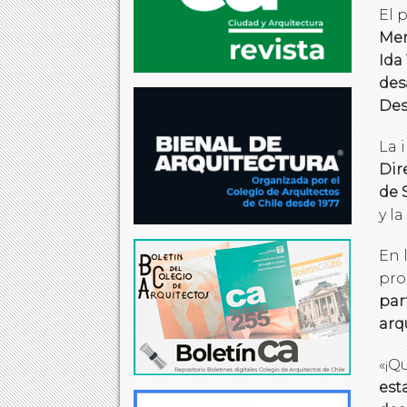
El 
Mer
Ida
des
Des
La 
Dir
de 
y la
En 
pro
par
arq
«¡Q
est