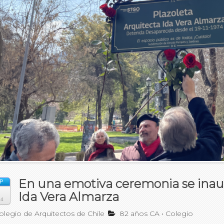
En una emotiva ceremonia se inaug
P
Ida Vera Almarza
24
legio de Arquitectos de Chile
82 años CA
•
Colegio