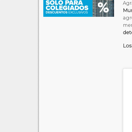
Agr
Mun
agr
mem
det
Los