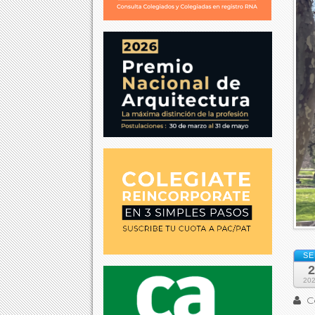
SE
2
20
Co