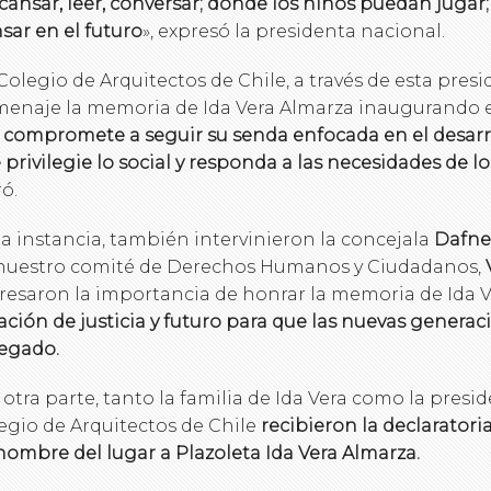
cansar, leer, conversar; donde los niños puedan jugar;
sar en el futuro
», expresó la presidenta nacional.
 Colegio de Arquitectos de Chile, a través de esta pres
enaje la memoria de Ida Vera Almarza inaugurando e
compromete a seguir su senda enfocada en el desarro
 privilegie lo social y responda a las necesidades de lo
ró.
la instancia, también intervinieron la concejala
Dafne
nuestro comité de Derechos Humanos y Ciudadanos,
resaron la importancia de honrar la memoria de Ida V
ación de justicia y futuro para que las nuevas genera
legado.
 otra parte, tanto la familia de Ida Vera como la presi
egio de Arquitectos de Chile
recibieron la declaratori
nombre del lugar a Plazoleta Ida Vera Almarza.