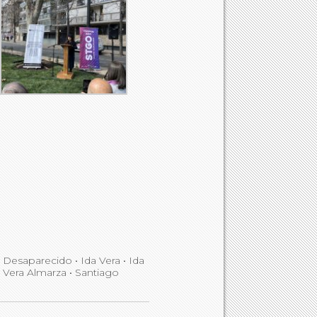
do Desaparecido
•
Ida Vera
•
Ida
a Vera Almarza
•
Santiago