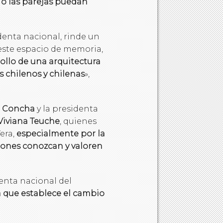
 o las parejas puedan
identa nacional, rinde un
ste espacio de memoria,
llo de una arquitectura
s chilenos y chilenas
»,
 Concha
y la presidenta
Viviana Teuche
, quienes
era,
especialmente por la
ciones conozcan y valoren
denta nacional del
a que establece el cambio