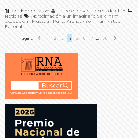
7 diciembre, 2023
Colegio de Arquitectos de Chile
Noticias
Aproximación a un imaginario Selk`nam
•
exposición
•
Muestra
•
Punta Arenas
•
Selk`nam
•
Stoq
Editorial
Página
1
2
3
4
5
6
7
…
66