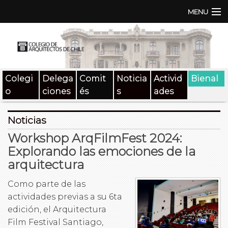
MENU
Institución
TEN | TNA
Colegi
Delega
Comit
Noticia
Activid
Bienal
Documentos
o
ciones
és
s
ades
Concursos
Noticias
SAT
Workshop ArqFilmFest 2024:
Explorando las emociones de la
Beneficios
arquitectura
Medios
Como parte de las
actividades previas a su 6ta
Contacto
edición, el Arquitectura
Film Festival Santiago,
Buscar: