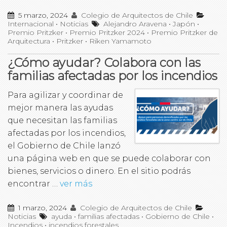
5 marzo, 2024
Colegio de Arquitectos de Chile
Internacional
•
Noticias
Alejandro Aravena
•
Japón
•
Premio Pritzker
•
Premio Pritzker 2024
•
Premio Pritzker de
Arquitectura
•
Pritzker
•
Riken Yamamoto
¿Cómo ayudar? Colabora con las
familias afectadas por los incendios
Para agilizar y coordinar de
mejor manera las ayudas
que necesitan las familias
afectadas por los incendios,
el Gobierno de Chile lanzó
una página web en que se puede colaborar con
bienes, servicios o dinero. En el sitio podrás
encontrar …
ver más
1 marzo, 2024
Colegio de Arquitectos de Chile
Noticias
ayuda
•
familias afectadas
•
Gobierno de Chile
•
Incendios
•
incendios forestales