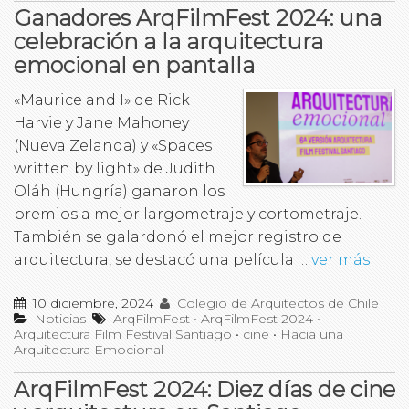
Ganadores ArqFilmFest 2024: una
celebración a la arquitectura
emocional en pantalla
«Maurice and I» de Rick
Harvie y Jane Mahoney
(Nueva Zelanda) y «Spaces
written by light» de Judith
Oláh (Hungría) ganaron los
premios a mejor largometraje y cortometraje.
También se galardonó el mejor registro de
arquitectura, se destacó una película …
ver más
10 diciembre, 2024
Colegio de Arquitectos de Chile
Noticias
ArqFilmFest
•
ArqFilmFest 2024
•
Arquitectura Film Festival Santiago
•
cine
•
Hacia una
Arquitectura Emocional
ArqFilmFest 2024: Diez días de cine