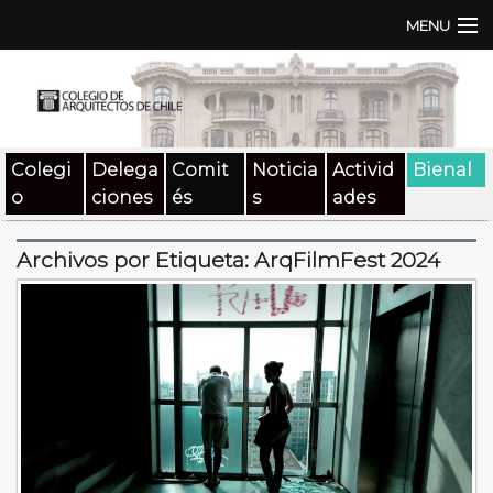
MENU
Institución
TEN | TNA
Colegi
Delega
Comit
Noticia
Activid
Bienal
Documentos
o
ciones
és
s
ades
Concursos
Archivos por Etiqueta:
ArqFilmFest 2024
SAT
Beneficios
Medios
Contacto
Buscar: